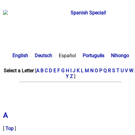
English
Deutsch
Español
Português
Nihongo
Select a Letter
[
A
B
C
D
E
F
G
H
I
J
K
L
M
N
O
P
Q
R
S
T
U
V
W
Y
Z
]
A
[
Top
]